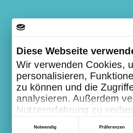
Diese Webseite verwend
Wir verwenden Cookies, u
personalisieren, Funktion
zu können und die Zugriff
analysieren. Außerdem ve
Nutzererfahrung zu verbe
Webseite stimmen Sie zu,
Einwilligungsauswahl
Notwendig
Präferenzen